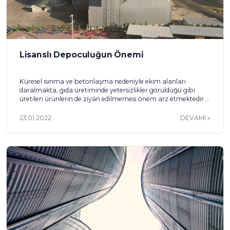
Lisanslı Depoculuğun Önemi
Küresel ısınma ve betonlaşma nedeniyle ekim alanları
daralmakta, gıda üretiminde yetersizlikler görüldüğü gibi
üretilen ürünlerin de ziyan edilmemesi önem arz etmektedir.
Sağlıklı depolara ihtiyaç duyulduğu, özellikle hasat
döneminde ürünlerin oldukça olumsuz şartlarda stoklanması
23.01.2022
DEVAMI
ve kısa süre içerisinde oluşan bozulmalar nedeniyle
kullanılamaz hale gelmesi sebebiyle lisanslı depolara ihtiyaç
duyulmuştur. Lisanslı depolarla üretici, tüccar ve sanayicinin
ürünleri […]