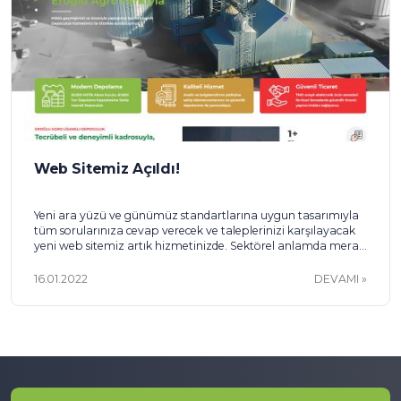
Web Sitemiz Açıldı!
Yeni ara yüzü ve günümüz standartlarına uygun tasarımıyla
tüm sorularınıza cevap verecek ve taleplerinizi karşılayacak
yeni web sitemiz artık hizmetinizde. Sektörel anlamda merak
ettiğiniz her şeyi, firmamızın kimliğini ve iletişim bilgilerimize
kolaylıkla ulaşabilir, bizimle iletişim kurabilirsiniz.
16.01.2022
DEVAMI