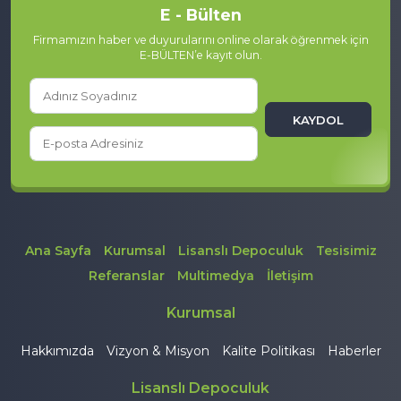
E - Bülten
Firmamızın haber ve duyurularını online olarak öğrenmek için
E-BÜLTEN’e kayıt olun.
KAYDOL
Ana Sayfa
Kurumsal
Lisanslı Depoculuk
Tesisimiz
Referanslar
Multimedya
İletişim
Kurumsal
Hakkımızda
Vizyon & Misyon
Kalite Politikası
Haberler
Lisanslı Depoculuk