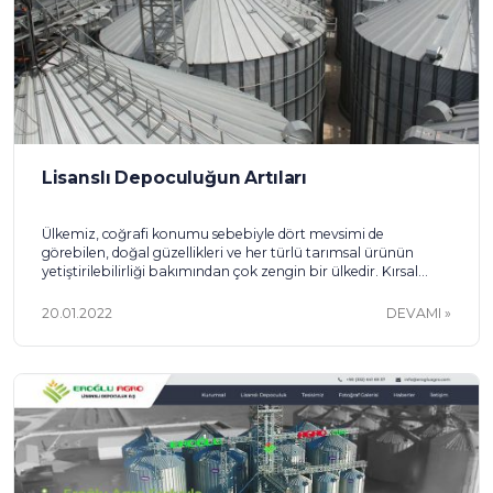
Lisanslı Depoculuğun Artıları
Ülkemiz, coğrafi konumu sebebiyle dört mevsimi de
görebilen, doğal güzellikleri ve her türlü tarımsal ürünün
yetiştirilebilirliği bakımından çok zengin bir ülkedir. Kırsal
alanlarımızın gerek düz gerekse dağlık olması ve hava
şartlarına göre çeşit bakımından geniş bir yelpazeye sahip
20.01.2022
DEVAMI
olması sebebiyle yetiştirme şansına sahibiz. Bu anlamda
kırsal kalkınmayı sağlamak ve ticari gelişimin üretim merkezli
olabilmesi adına […]