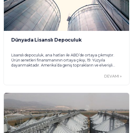
Dünyada Lisanslı Depoculuk
Lisanslı depoculuk, ana hatları ile ABD’de ortaya çıkmıştır.
Ürün senetleri finansmanının ortaya çıkışı, 19. Yüzyıla
dayanmaktadır. Amerika’da geniş toprakların ve elverişli
arazilerin ekilmesiyle, iletişim ağının teknolojik gelişimi, tahıl
ihracatını da hızlandırmıştır. Tahıl ihracatında ülkemizde
DEVAMI
olduğu gibi, karasal iklim yaşayan her coğrafi bölgede ve
ülkede, tahıl fiyatları kış aylarında yükselmektedir. Bunun
sebebi, hasat zamanında yoğun üretim […]