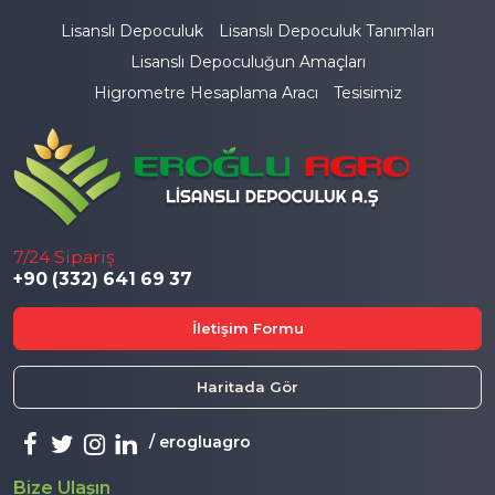
Lisanslı Depoculuk
Lisanslı Depoculuk Tanımları
Lisanslı Depoculuğun Amaçları
Higrometre Hesaplama Aracı
Tesisimiz
7/24 Sipariş
+90 (332) 641 69 37
İletişim Formu
Haritada Gör
erogluagro
Bize Ulaşın