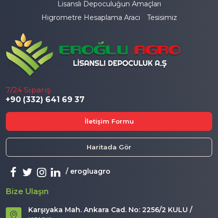
Lisanslı Depoculuğun Amaçları
Higrometre Hesaplama Aracı
Tesisimiz
7/24 Sipariş
+90 (332) 641 69 37
İletişim Formu
Haritada Gör
erogluagro
Bize Ulaşın
Karşıyaka Mah. Ankara Cad. No: 2256/2 KULU /