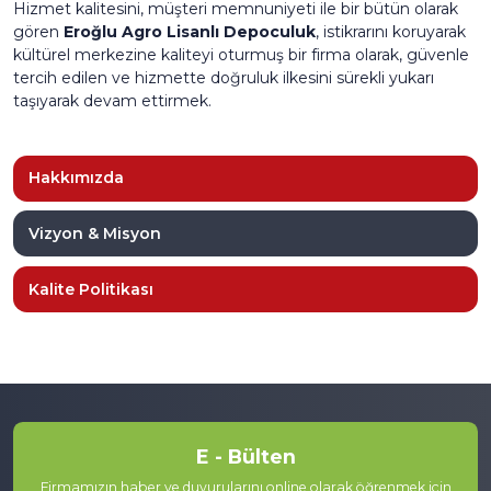
Hizmet kalitesini, müşteri memnuniyeti ile bir bütün olarak
gören
Eroğlu Agro Lisanlı Depoculuk
, istikrarını koruyarak
kültürel merkezine kaliteyi oturmuş bir firma olarak, güvenle
tercih edilen ve hizmette doğruluk ilkesini sürekli yukarı
taşıyarak devam ettirmek.
Hakkımızda
Vizyon & Misyon
Kalite Politikası
E - Bülten
Firmamızın haber ve duyurularını online olarak öğrenmek için