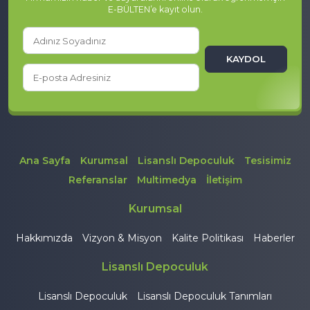
E-BÜLTEN’e kayıt olun.
KAYDOL
Ana Sayfa
Kurumsal
Lisanslı Depoculuk
Tesisimiz
Referanslar
Multimedya
İletişim
Kurumsal
Hakkımızda
Vizyon & Misyon
Kalite Politikası
Haberler
Lisanslı Depoculuk
Lisanslı Depoculuk
Lisanslı Depoculuk Tanımları