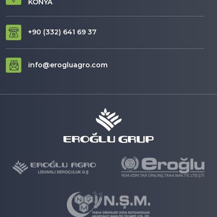
KONYA
+90 (332) 641 69 37
info@erogluagro.com