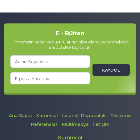
sebebi, hasat zamanında yoğun üretim […]
E - Bülten
Firmamızın haber ve duyurularını online olarak öğrenmek için
E-BÜLTEN’e kayıt olun.
KAYDOL
Ana Sayfa
Kurumsal
Lisanslı Depoculuk
Tesisimiz
Referanslar
Multimedya
İletişim
Kurumsal