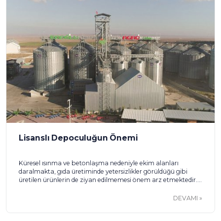
Dünyada Lisanslı Depoculuk
Lisanslı depoculuk, ana hatları ile ABD’de ortaya çıkmıştır.
Ürün senetleri finansmanının ortaya çıkışı, 19. Yüzyıla
dayanmaktadır. Amerika’da geniş toprakların ve elverişli
arazilerin ekilmesiyle, iletişim ağının teknolojik gelişimi, tahıl
ihracatını da hızlandırmıştır. Tahıl ihracatında ülkemizde
DEVAMI
olduğu gibi, karasal iklim yaşayan her coğrafi bölgede ve
ülkede, tahıl fiyatları kış aylarında yükselmektedir. Bunun