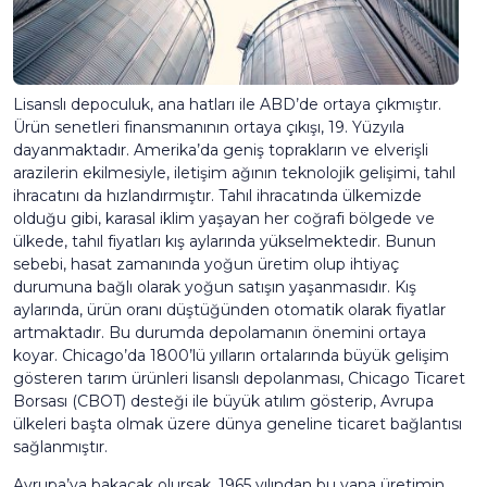
Lisanslı depoculuk, ana hatları ile ABD’de ortaya çıkmıştır.
Ürün senetleri finansmanının ortaya çıkışı, 19. Yüzyıla
dayanmaktadır. Amerika’da geniş toprakların ve elverişli
arazilerin ekilmesiyle, iletişim ağının teknolojik gelişimi, tahıl
ihracatını da hızlandırmıştır. Tahıl ihracatında ülkemizde
olduğu gibi, karasal iklim yaşayan her coğrafi bölgede ve
ülkede, tahıl fiyatları kış aylarında yükselmektedir. Bunun
sebebi, hasat zamanında yoğun üretim olup ihtiyaç
durumuna bağlı olarak yoğun satışın yaşanmasıdır. Kış
aylarında, ürün oranı düştüğünden otomatik olarak fiyatlar
artmaktadır. Bu durumda depolamanın önemini ortaya
koyar. Chicago’da 1800’lü yılların ortalarında büyük gelişim
gösteren tarım ürünleri lisanslı depolanması, Chicago Ticaret
Borsası (CBOT) desteği ile büyük atılım gösterip, Avrupa
ülkeleri başta olmak üzere dünya geneline ticaret bağlantısı
sağlanmıştır.
Avrupa’ya bakacak olursak, 1965 yılından bu yana üretimin